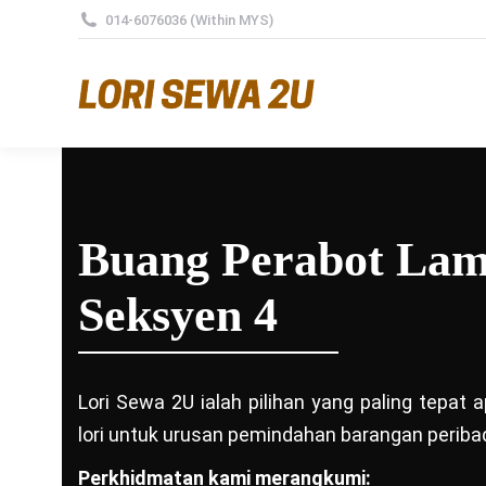
014-6076036 (Within MYS)
Buang Perabot La
Seksyen 4
Lori Sewa 2U ialah pilihan yang paling tepat
lori untuk urusan pemindahan barangan peribad
Perkhidmatan kami merangkumi: