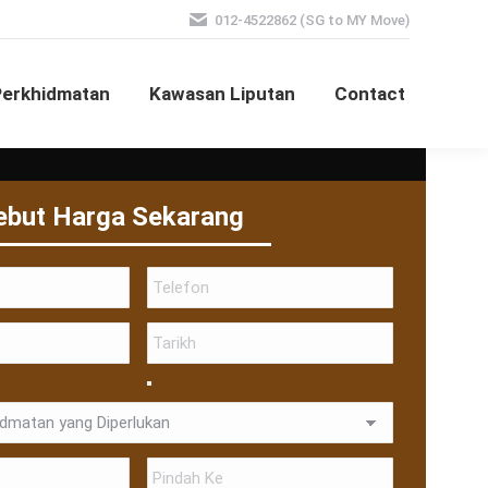
012-4522862 (SG to MY Move)
Perkhidmatan
Kawasan Liputan
Contact
ebut Harga Sekarang