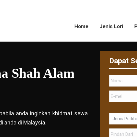
Home
Jenis Lori
Dapat S
ma Shah Alam
 apabila anda inginkan khidmat sewa
i anda di Malaysia.