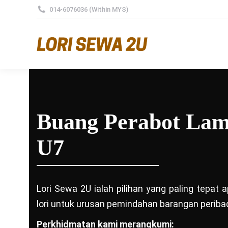
014-6076036 (Within MYS)
Buang Perabot La
U7
Lori Sewa 2U ialah pilihan yang paling tepat
lori untuk urusan pemindahan barangan peribad
Perkhidmatan kami merangkumi: