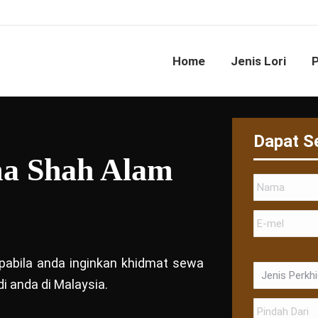
Home
Jenis Lori
Dapat S
ma Shah Alam
 apabila anda inginkan khidmat sewa
i anda di Malaysia.