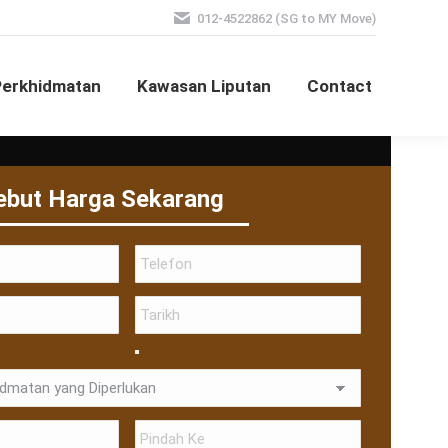
012-4522862 (SG to MY Move)
Perkhidmatan
Kawasan Liputan
Contact
ebut Harga Sekarang