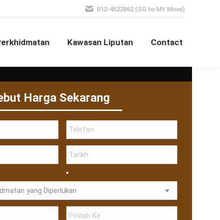
012-4522862 (SG to MY Move)
Perkhidmatan
Kawasan Liputan
Contact
ebut Harga Sekarang