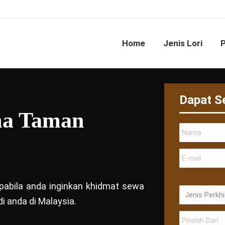
Home
Jenis Lori
Dapat S
ma Taman
 apabila anda inginkan khidmat sewa
i anda di Malaysia.