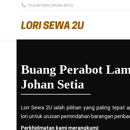
014-6076036 (Within MYS)
Buang Perabot La
Johan Setia
Lori Sewa 2U ialah pilihan yang paling tepat
lori untuk urusan pemindahan barangan peribad
Perkhidmatan kami merangkumi: