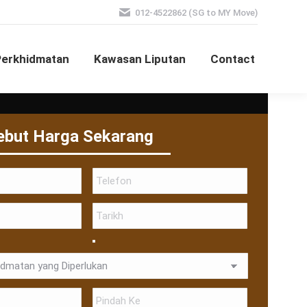
012-4522862 (SG to MY Move)
Perkhidmatan
Kawasan Liputan
Contact
ebut Harga Sekarang