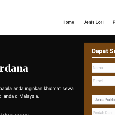
Home
Jenis Lori
Dapat S
rdana
 apabila anda inginkan khidmat sewa
i anda di Malaysia.