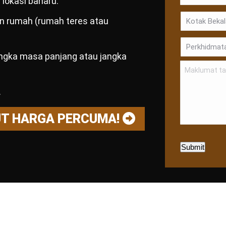
lokasi baharu.
dan rumah (rumah teres atau
angka masa panjang atau jangka
.
UT HARGA PERCUMA!
Submit