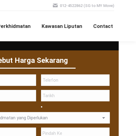
012-4522862 (SG to MY Move)
Perkhidmatan
Kawasan Liputan
Contact
ebut Harga Sekarang