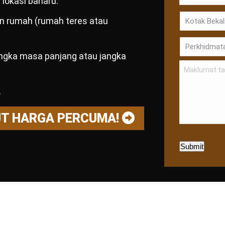
lokasi baharu.
dan rumah (rumah teres atau
angka masa panjang atau jangka
.
UT HARGA PERCUMA!
Submit