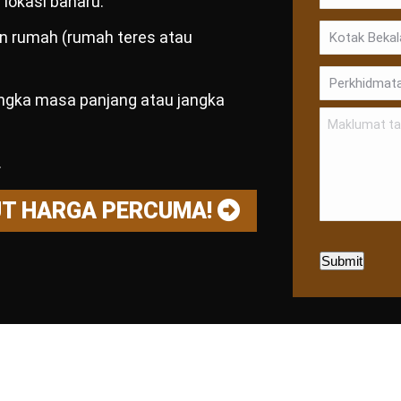
lokasi baharu.
dan rumah (rumah teres atau
angka masa panjang atau jangka
.
UT HARGA PERCUMA!
Submit