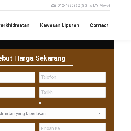
012-4522862 (SG to MY Move)
Perkhidmatan
Kawasan Liputan
Contact
ebut Harga Sekarang