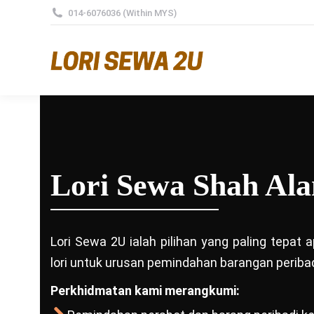
014-6076036 (Within MYS)
Lori Sewa Shah Al
Lori Sewa 2U ialah pilihan yang paling tepat
lori untuk urusan pemindahan barangan peribad
Perkhidmatan kami merangkumi: