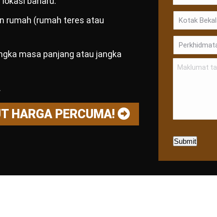
lokasi baharu.
dan rumah (rumah teres atau
angka masa panjang atau jangka
.
UT HARGA PERCUMA!
Submit