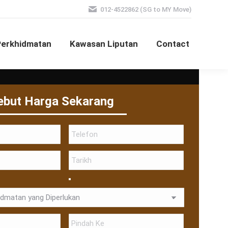
012-4522862 (SG to MY Move)
Perkhidmatan
Kawasan Liputan
Contact
ebut Harga Sekarang