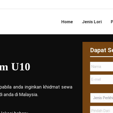
Home
Jenis Lori
Dapat S
am U10
 apabila anda inginkan khidmat sewa
i anda di Malaysia.