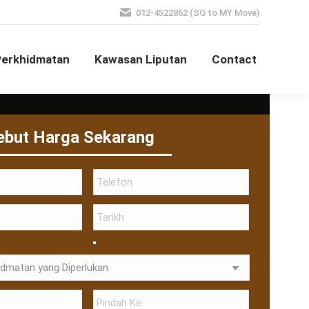
012-4522862 (SG to MY Move)
Perkhidmatan
Kawasan Liputan
Contact
ebut Harga Sekarang