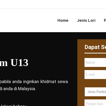
Home
Jenis Lori
Dapat S
am U13
 apabila anda inginkan khidmat sewa
i anda di Malaysia.