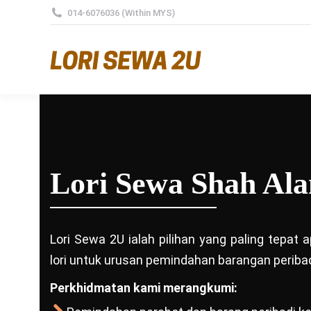
014-6076036 (Within MYS)
Lori Sewa Shah Al
Lori Sewa 2U ialah pilihan yang paling tepat
lori untuk urusan pemindahan barangan peribad
Perkhidmatan kami merangkumi: