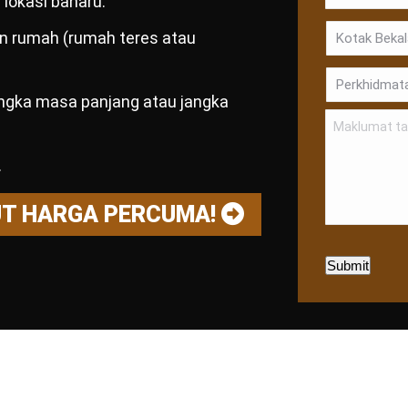
lokasi baharu.
dan rumah (rumah teres atau
angka masa panjang atau jangka
.
UT HARGA PERCUMA!
Submit