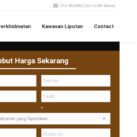
012-4522862 (SG to MY Move)
Perkhidmatan
Kawasan Liputan
Contact
ebut Harga Sekarang