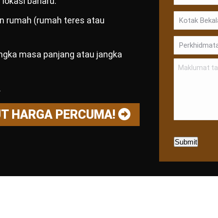
lokasi baharu.
dan rumah (rumah teres atau
angka masa panjang atau jangka
.
UT HARGA PERCUMA!
Submit