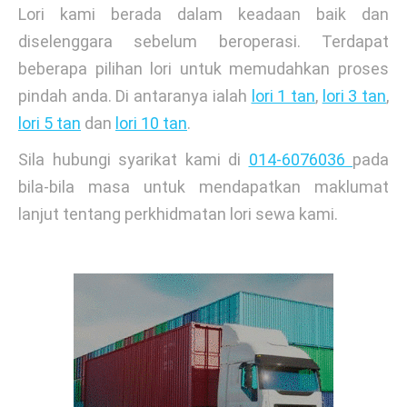
Lori kami berada dalam keadaan baik dan
diselenggara sebelum beroperasi. Terdapat
beberapa pilihan lori untuk memudahkan proses
pindah anda. Di antaranya ialah
lori 1 tan
,
lori 3 tan
,
lori 5 tan
dan
lori 10 tan
.
Sila hubungi syarikat kami di
014-6076036
pada
bila-bila masa untuk mendapatkan maklumat
lanjut tentang perkhidmatan lori sewa kami.